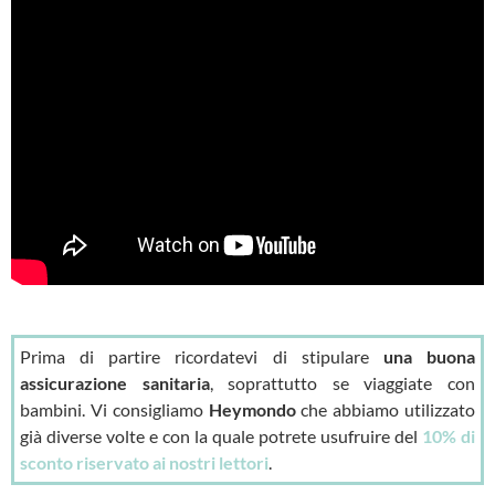
Prima di partire ricordatevi di stipulare
una buona
assicurazione sanitaria
, soprattutto se viaggiate con
bambini. Vi consigliamo
Heymondo
che abbiamo utilizzato
già diverse volte e con la quale potrete usufruire del
10% di
sconto
riservato ai nostri lettori
.