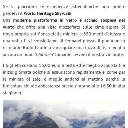
Se vi piacciono le esperienze adrenaliniche non potete
perdervi il
World Heritage Skywalk
.
Una
moderna piattaforma in vetro e acciaio sospesa nel
vuoto
che offre una vista mozzafiato sulle cime alpine. Si
trova proprio sul fianco della miniera a 350 metri d’altezza e
una volta lì vi consigliamo di fermarvi presso il panoramico
ristorante Rudolfsturm a sorseggiare una tazza di tè, o meglio
ancora un buon “
Glühwein”
fumante, ovvero il nostro vin brulé.
I biglietti costano 16,00 euro a testa ed è meglio acquistarli a
inizio giornata poiché si esauriscono rapidamente e, come per
le miniere di sale, è meglio andarci al mattino perché la
funicolare chiude abbastanza presto (intorno alle 16:30 in alta
stagione).